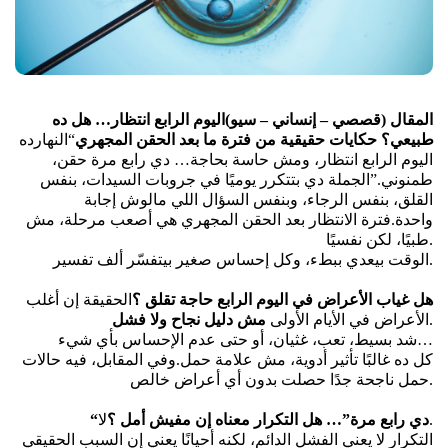
المقال (قصصي – إنساني – سيو)
اليوم الرابع انتظار… هل ده 
طبيعي؟ حكايات حقيقية من فترة ما بعد الحقن المجهري
“النهارده 
اليوم الرابع انتظار، ومش حاسة بحاجة… دي رابع مرة حقن، 
طمنوني.”
الجملة دي بتتكرر يوميًا في جروبات السيدات، بنفس 
القلق، بنفس الرجاء، وبنفس السؤال اللي مالوش إجابة 
واحدة.
فترة الانتظار بعد الحقن المجهري هي أصعب مرحلة، مش 
طبيًا، لكن نفسيًا.
الوقت بيعدي ببطء، وكل إحساس صغير بيتفسّر ألف تفسير.
هل غياب الأعراض في اليوم الرابع حاجة تقلق ؟
الحقيقة إن أغلب 
.
الأعراض في الأيام الأولى 
مش دليل نجاح ولا فشل
شد بسيط، تعب، غثيان، أو حتى عدم الإحساس بأي شيء…
كل ده غالبًا تأثير أدوية، مش علامة حمل.
وفي المقابل، فيه حالات 
حمل ناجحة جدًا حصلت بدون أي أعراض خالص.
لا.
“دي رابع مرة”… هل التكرار معناه إن مفيش أمل ؟
التكرار لا يعني الفشل الدائم، لكنه أحيانًا يعني إن السبب الحقيقي 