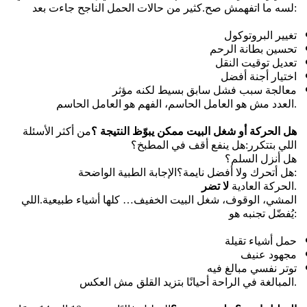
كثير من حالات الحمل الناجح جاءت بعد:
لسه ما اتفهمش صح.
تغيير البروتوكول
تحسين بطانة الرحم
تعديل توقيت النقل
اختيار أجنة أفضل
معالجة سبب فشل سابق بسيط لكنه مؤثر
العدد مش هو العامل الحاسم، الفهم هو العامل الحاسم.
هل الحركة أو شغل البيت ممكن يبوّظ النتيجة ؟
من أكثر الأسئلة 
اللي بتتكرر:
هل ينفع أقف في المطبخ؟
هل أنزل السلم؟
الإجابة الطبية الواضحة:
هل أتحرك ولا أفضل نايمة؟
.
الحركة العادية 
لا تضر
المشي، الوقوف، شغل البيت الخفيف… كلها أشياء طبيعية.
اللي 
يُفضّل تجنبه هو:
حمل أشياء تقيلة
مجهود عنيف
توتر نفسي مبالغ فيه
المبالغة في الراحة أحيانًا بتزيد القلق مش العكس.