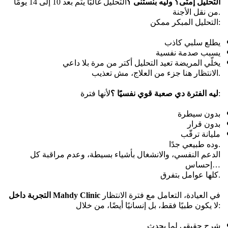
التحليل إمتى؟ وليه بنستنى ؟
التحليل غالبًا يتم بعد 10 إلى 14 يومًا 
من نقل الأجنة.
التحليل المبكر ممكن:
يطلع سلبي كاذب
يسبب صدمة نفسية
يخلّي المريضة تعيد التحليل أكتر من مرة بلا داعي
الانتظار هنا جزء من العلاج، مش تعذيب.
لأنها فترة:
ليه الفترة دي صعبة قوي نفسيًا ؟
بدون سيطرة
بدون قرار
مليانة ترقّب
وده طبيعي جدًا.
الدعم النفسي، والانشغال بأشياء بسيطة، وعدم مراقبة كل 
إحساس…
كلها عوامل بتفرق.
في العيادة، التعامل مع فترة الانتظار 
التجربة داخل Mahdy Clinic
لا يكون طبيًا فقط، بل إنسانيًا أيضًا، من خلال:
شرح حقيقي لما يحدث